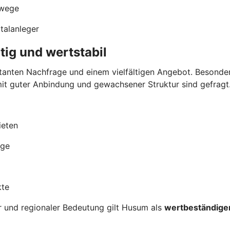
rwege
italanleger
tig und wertstabil
tanten Nachfrage und einem vielfältigen Angebot. Besonder
it guter Anbindung und gewachsener Struktur sind gefragt
ieten
age
kte
r und regionaler Bedeutung gilt Husum als
wertbeständiger